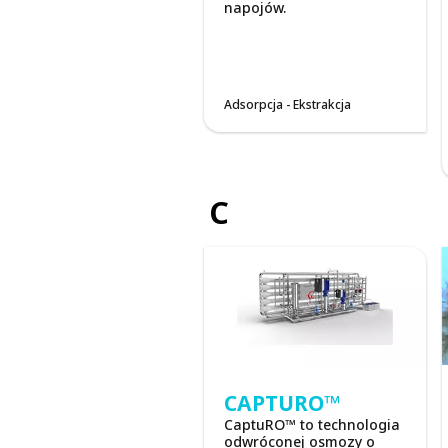
napojów.
Adsorpcja - Ekstrakcja
C
CAPTURO™
CaptuRO™ to technologia
odwróconej osmozy o