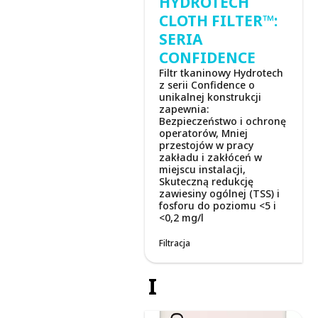
HYDROTECH
CLOTH FILTER™:
SERIA
CONFIDENCE
Filtr tkaninowy Hydrotech
z serii Confidence o
unikalnej konstrukcji
zapewnia:
Bezpieczeństwo i ochronę
operatorów, Mniej
przestojów w pracy
zakładu i zakłóceń w
miejscu instalacji,
Skuteczną redukcję
zawiesiny ogólnej (TSS) i
fosforu do poziomu <5 i
<0,2 mg/l
Filtracja
I