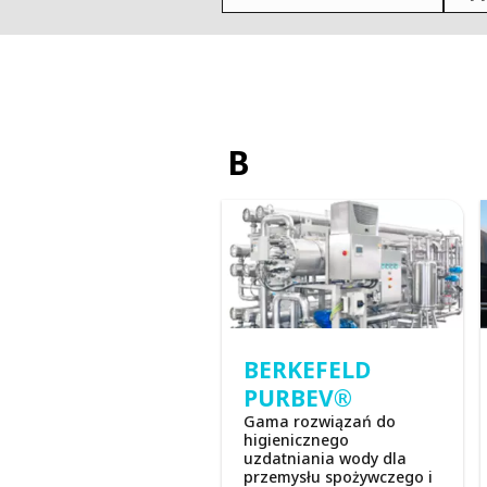
FRANCE
IRELAND
ITALIA
LATIN AMERI
MIDDLE-EAST
B
NEDERLAND
NORGE
NORTH AMER
POLSKA
SOUTH EAST 
SVERIGE
UNITED KIN
BERKEFELD
PURBEV®
Gama rozwiązań do
higienicznego
uzdatniania wody dla
przemysłu spożywczego i