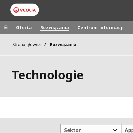
Oferta
Rozwiązania
Centrum informacji
Strona główna
Rozwiązania
Worldwide
Regional s
AUSTRALIA
VEOLIA WATER TECHNOLOGIES
Technologie
BELGIUM
CANADA
CHINA
DENMARK
DEUTSCHLA
ESPAÑA
FINLAND
Sektor
App