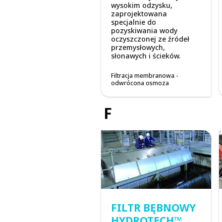
wysokim odzysku,
zaprojektowana
specjalnie do
pozyskiwania wody
oczyszczonej ze źródeł
przemysłowych,
słonawych i ścieków.
Filtracja membranowa -
odwrócona osmoza
F
FILTR BĘBNOWY
HYDROTECH™