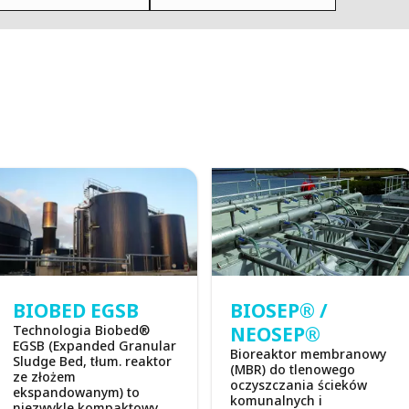
MPP SYSTEMS
OTV
PMT
CA
SIDEM
WESTGARTH
WHITTIER
ICA
ASIA
GDOM
BIOBED EGSB
BIOSEP® /
Technologia Biobed®
NEOSEP®
EGSB (Expanded Granular
Bioreaktor membranowy
Sludge Bed, tłum. reaktor
(MBR) do tlenowego
ze złożem
oczyszczania ścieków
ekspandowanym) to
komunalnych i
niezwykle kompaktowy,