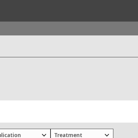
ites
Specialty Brands
ANOXKALDNES
AQUAFLOW
BIOTHANE
ELGA
EVALED
ND
ENTROPÎE
HPD
HYDROTECH
lication
Treatment