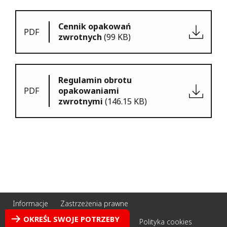
Cennik opakowań
PDF
zwrotnych
(99 KB)
Regulamin obrotu
PDF
opakowaniami
zwrotnymi
(146.15 KB)
Informacje
Zastrzeżenia prawne
Polityka prywatności
OKREŚL SWOJE POTRZEBY
Informacja o ochronie prywatności
Polityka cookies