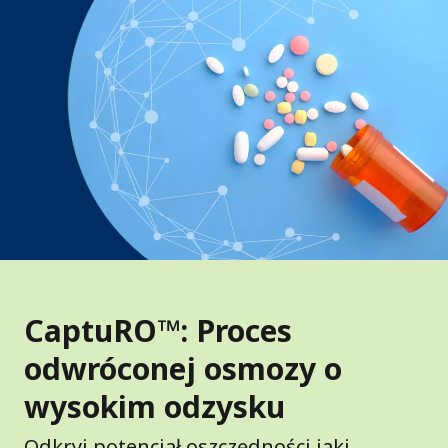
CaptuRO™: Proces
odwróconej osmozy o
wysokim odzysku
Odkryj potencjał oszczędności jaki