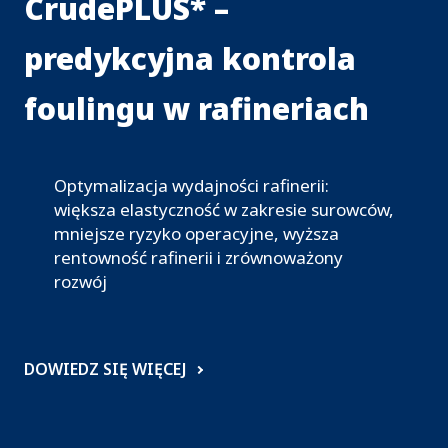
r
CrudePLUS* –
T
predykcyjna kontrola
e
foulingu w rafineriach
c
h
n
Optymalizacja wydajności rafinerii:
większa elastyczność w zakresie surowców,
o
mniejsze ryzyko operacyjne, wyższa
l
rentowność rafinerii i zrównoważony
rozwój
o
g
i
DOWIEDZ SIĘ WIĘCEJ
e
s