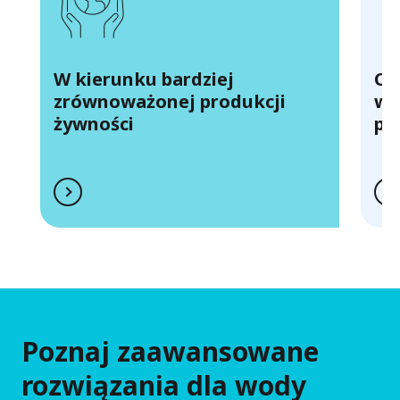
W kierunku bardziej
Od
zrównoważonej produkcji
wy
żywności
pr
Poznaj zaawansowane
rozwiązania dla wody