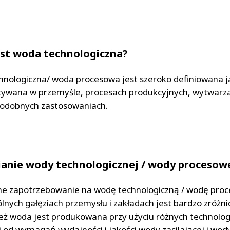
MPP SYSTEMS
OTV
PMT
CA
SIDEM
est woda technologiczna?
WESTGARTH
WHITTIER
nologiczna/ woda procesowa jest szeroko definiowana 
ywana w przemyśle, procesach produkcyjnych, wytwarz
ICA
 podobnych zastosowaniach.
ASIA
GDOM
anie wody technologicznej / wody procesow
ne zapotrzebowanie na wodę technologiczną / wodę pro
lnych gałęziach przemysłu i zakładach jest bardzo zróżn
eż woda jest produkowana przy użyciu różnych technologi
i od wymagań wydajności i jakości wody zasilającej i wod