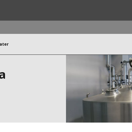
ater
ites
Specialty Brands
ANOXKALDNES
a
AQUAFLOW
BIOTHANE
ELGA
EVALED
ND
ENTROPÎE
HPD
HYDROTECH