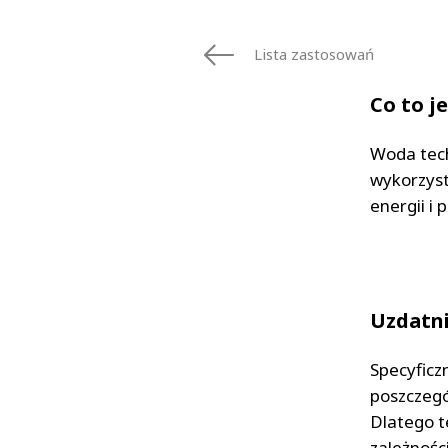
FRANCE
IRELAND
Lista zastosowań
ITALIA
LATIN AMERI
Co to j
MIDDLE-EAST
NEDERLAND
Woda tech
NORGE
wykorzyst
NORTH AMER
energii i
POLSKA
SOUTH EAST 
SVERIGE
UNITED KIN
Uzdatni
Specyficz
poszczegó
Dlatego t
zależnośc