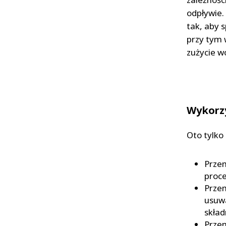
odpływie.
tak, aby 
przy tym 
zużycie w
Wykorz
Oto tylko
Prze
proce
Przem
usuw
skła
Przem