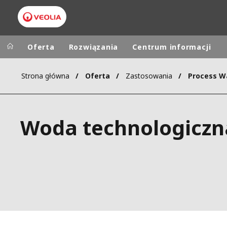
Oferta
Rozwiązania
Centrum informacji
Strona główna
Oferta
Zastosowania
Process W
Worldwide
Regional s
AUSTRALIA
VEOLIA WATER TECHNOLOGIES
Woda technologiczn
BELGIUM
CANADA
CHINA
DENMARK
DEUTSCHLA
ESPAÑA
FINLAND