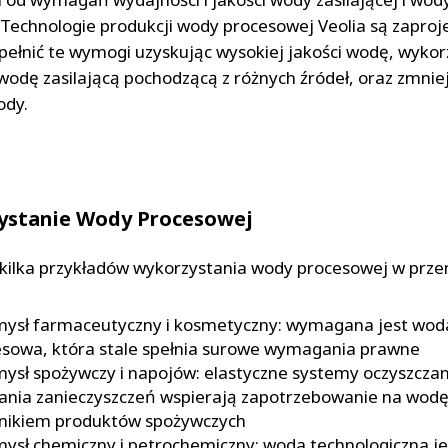
 Technologie produkcji wody procesowej Veolia są zapro
spełnić te wymogi uzyskując wysokiej jakości wodę, wykor
wodę zasilającą pochodzącą z różnych źródeł, oraz zmnie
ody.
ystanie Wody Procesowej
 kilka przykładów wykorzystania wody procesowej w prze
mysł farmaceutyczny i kosmetyczny: wymagana jest wod
sowa, która stale spełnia surowe wymagania prawne
ysł spożywczy i napojów: elastyczne systemy oczyszczan
ania zanieczyszczeń wspierają zapotrzebowanie na wod
dnikiem produktów spożywczych
ysł chemiczny i petrochemiczny: woda technologiczna je