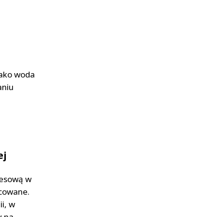
jako woda
aniu
ej
cesową w
icowane.
i, w
y na