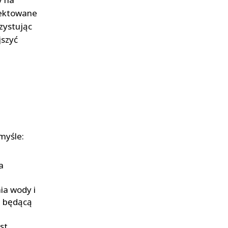
jektowane
zystując
jszyć
myśle:
a
ia wody i
ę będącą
st