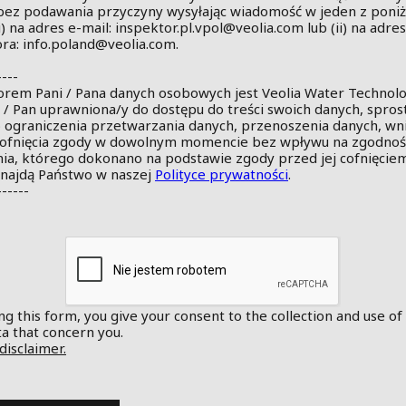
ez podawania przyczyny wysyłając wiadomość w jeden z poni
sposobów: (i) na adres e-mail:
inspektor.pl.vpol@veolia.com
lub (ii) na adres
ora:
info.poland@veolia.com
.
----
orem Pani / Pana danych osobowych jest Veolia Water Technolog
ni / Pan uprawniona/y do dostępu do treści swoich danych, spros
ub ograniczenia przetwarzania danych, przenoszenia danych, wn
cofnięcia zgody w dowolnym momencie bez wpływu na zgodno
ia, którego dokonano na podstawie zgody przed jej cofnięciem
znajdą Państwo w naszej
Polityce prywatności
.
------
g this form, you give your consent to the collection and use of
a that concern you.
disclaimer.