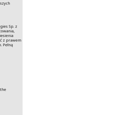
ższych
ies Sp. z
towania,
iesienia
ść z prawem
. Pełną
 the