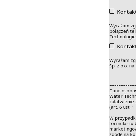
Kontakt
Wyrażam zgo
połączeń te
Technologies
Kontakt
Wyrażam zgo
Sp. z o.o. n
--------------
Dane osobo
Water Techno
załatwienie
(art. 6 ust. 1
W przypadku
formularzu 
marketingow
zgodę na kontak