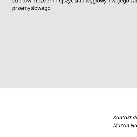
ścieków może zmniejszyć ślad węglowy Twojego za
FRANCE
przemysłowego.
IRELAND
ITALIA
LATIN AMERI
MIDDLE-EAST
NEDERLAND
NORGE
NORTH AMER
POLSKA
SOUTH EAST 
SVERIGE
UNITED KIN
Kontakt d
Marcin Na