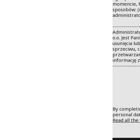
momencie, b
administrat
--------------
Administrat
o.o. Jest Pa
usunięcia l
sprzeciwu, 
przetwarzan
informację 
--------------
By completin
personal dat
Read all the 