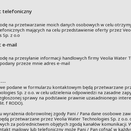
 telefoniczny
dę na przetwarzanie moich danych osobowych w celu otrzym
lefonicznych mających na celu przedstawienie oferty przez Veo
 Sp. z o.o
 e-mail
dę na przesyłanie informacji handlowych firmy Veolia Water 
a podany przeze mnie adres e-mail
----
we podane w formularzu kontaktowym będą przetwarzane prz
logies Sp. z o.o. w celu udzielenia odpowiedzi na zasadne zapy
 zgłoszonej sprawy na podstawie prawnie uzasadnionego intere
 lit. f RODO).
 wyrażenia dobrowolnej zgody Pani / Pana dane osobowe zaw
będą przetwarzane przez Veolia Water Technologies Sp. z o.o. 
ych za pośrednictwem objętych zgodą kanałów komunikacji. 
t mailowy lub telefoniczny może Pani / Pan cofnąć w każdym