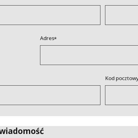
Adres
Kod pocztow
 wiadomość