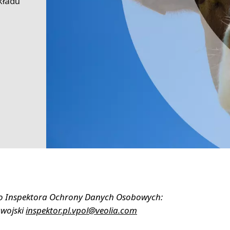
kładu
MPP SYSTEMS
OTV
PMT
CA
SIDEM
WESTGARTH
WHITTIER
ICA
ASIA
GDOM
o Inspektora Ochrony Danych Osobowych:
wojski
inspektor.pl.vpol@veolia.com