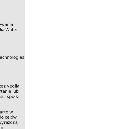
ywania
lia Water
Technologies
ez Veolia
tanie lub
su spółki
arte w
do celów
Wyrażoną