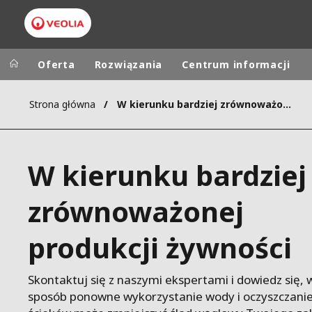
Oferta
Rozwiązania
Centrum informacji
Strona główna
W kierunku bardziej zrównoważonej produkcji żywności
Worldwide
Regional s
AUSTRALIA
VEOLIA WATER TECHNOLOGIES
W kierunku bardziej
BELGIUM
CANADA
zrównoważonej
CHINA
produkcji żywności
DENMARK
DEUTSCHLA
ESPAÑA
Skontaktuj się z naszymi ekspertami i dowiedz się, w
FINLAND
sposób ponowne wykorzystanie wody i oczyszczani